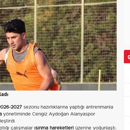
ladı
 2026-2027
sezonu hazırlıklarına yaptığı antrenmanla
a
yönetiminde Cengiz Aydoğan Alanyaspor
eştirdi.
ptığı çalışmalar
ısınma hareketleri
üzerine yoğunlaştı.