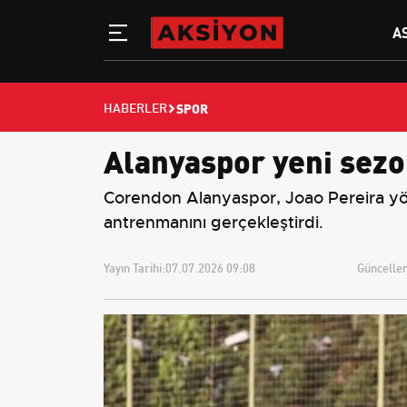
A
SPOR
HABERLER
Alanyaspor yeni sezon
Corendon Alanyaspor, Joao Pereira yö
antrenmanını gerçekleştirdi.
Yayın Tarihi:
07.07.2026 09:08
Güncellem