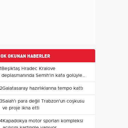
ÇOK OKUNAN HABERLER
1
Beşiktaş Hradec Kralove
deplasmanında Semih'in kafa golüyle
avantaj kazandı
2
Galatasaray hazırlıklarına tempo kattı
3
Salah’ı para değil Trabzon’un coşkusu
ve proje ikna etti
4
Kapadokya motor sporları kompleksi
açılışını kartingle yapıyor