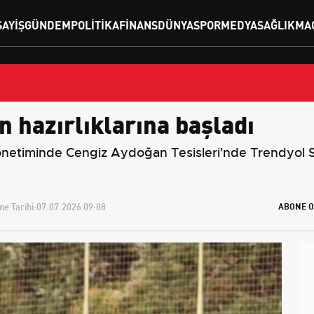
SAYIŞ
GÜNDEM
POLITIKA
FINANS
DÜNYA
SPOR
MEDYA
SAĞLIK
MA
 hazırlıklarına başladı
netiminde Cengiz Aydoğan Tesisleri'nde Trendyol S
e Tarihi:
07.07.2026 09:08
ABONE O