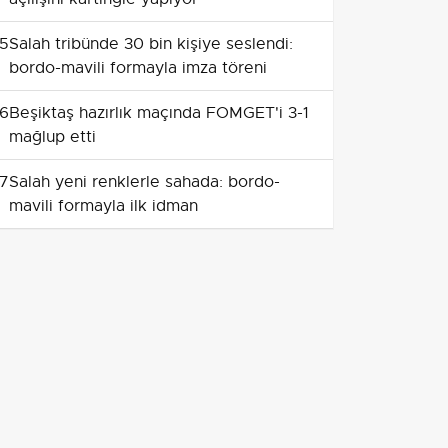
5
Salah tribünde 30 bin kişiye seslendi:
bordo-mavili formayla imza töreni
6
Beşiktaş hazırlık maçında FOMGET'i 3-1
mağlup etti
7
Salah yeni renklerle sahada: bordo-
mavili formayla ilk idman