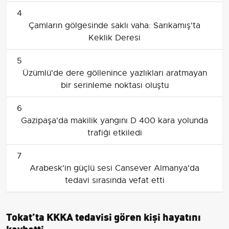
4
Çamların gölgesinde saklı vaha: Sarıkamış'ta
Keklik Deresi
5
Üzümlü'de dere göllenince yazlıkları aratmayan
bir serinleme noktası oluştu
6
Gazipaşa'da makilik yangını D 400 kara yolunda
trafiği etkiledi
7
Arabesk'in güçlü sesi Cansever Almanya'da
tedavi sırasında vefat etti
Tokat’ta KKKA tedavisi gören kişi hayatını
kaybetti