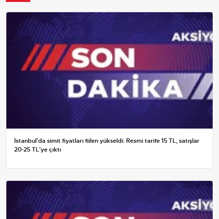
İstanbul'da simit fiyatları fiilen yükseldi: Resmi tarife 15 TL, satışlar
20-25 TL'ye çıktı