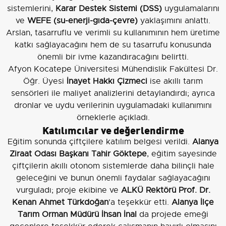
sistemlerini,
Karar Destek Sistemi (DSS)
uygulamalarını
ve
WEFE (su-enerji-gıda-çevre)
yaklaşımını anlattı.
Arslan, tasarruflu ve verimli su kullanımının hem üretime
katkı sağlayacağını hem de su tasarrufu konusunda
önemli bir ivme kazandıracağını belirtti.
Afyon Kocatepe Üniversitesi Mühendislik Fakültesi Dr.
Öğr. Üyesi
İnayet Hakkı Çizmeci
ise akıllı tarım
sensörleri ile maliyet analizlerini detaylandırdı; ayrıca
dronlar ve uydu verilerinin uygulamadaki kullanımını
örneklerle açıkladı.
Katılımcılar ve değerlendirme
Eğitim sonunda çiftçilere katılım belgesi verildi.
Alanya
Ziraat Odası Başkanı Tahir Göktepe
, eğitim sayesinde
çiftçilerin akıllı otonom sistemlerde daha bilinçli hale
geleceğini ve bunun önemli faydalar sağlayacağını
vurguladı; proje ekibine ve
ALKÜ Rektörü Prof. Dr.
Kenan Ahmet Türkdoğan
'a teşekkür etti.
Alanya İlçe
Tarım Orman Müdürü İhsan İnal
da projede emeği