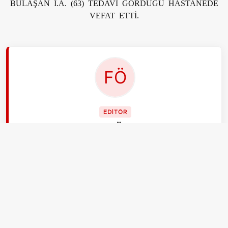
BULAŞAN İ.A. (63) TEDAVİ GÖRDÜĞÜ HASTANEDE
VEFAT ETTİ.
EDİTÖR
Fatma Öztürk
Merhaba, ben Fatma Öztürk. 26 yaşındayım, İzmir.
aksiyon.com.tr Gündem için yerel yönetimler ve şehir
haberlerini takip ediyorum. Benim önceliğim insan
hikayeleri ve toplumsal sorunlar. Vatandaşın sesini
duyurmayı seviyorum, empati yeteneğimin yüksek
olduğunu söylerler.