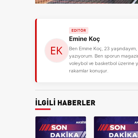
EDİTÖR
Emine Koç
Ben Emine Koç, 23 yaşındayım, 
yazıyorum. Ben sporun magazinin
voleybol ve basketbol üzerine ya
rakamlar konuşur.
İLGİLİ HABERLER