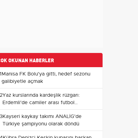
ÇOK OKUNAN HABERLER
1
Manisa FK Bolu'ya gitti, hedef sezonu
galibiyetle açmak
2
Yaz kurslarında kardeşlik rüzgarı:
Erdemli'de camiler arası futbol
turnuvası
3
Kayseri kaykay takımı ANALİG'de
Türkiye şampiyonu olarak döndü
4
Kübra Denizci Keskin kupasını başkan