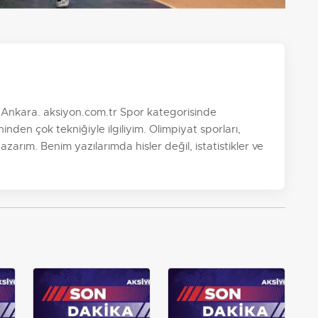
Ankara. aksiyon.com.tr Spor kategorisinde
den çok tekniğiyle ilgiliyim. Olimpiyat sporları,
zarım. Benim yazılarımda hisler değil, istatistikler ve