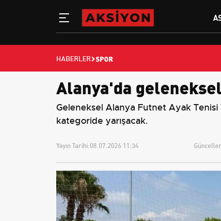
A
SPOR
HABERLER
Alanya'da geleneksel 
Geleneksel Alanya Futnet Ayak Tenisi 
kategoride yarışacak.
Yayın Tarihi:
08.07.2026 11:34
Güncellem