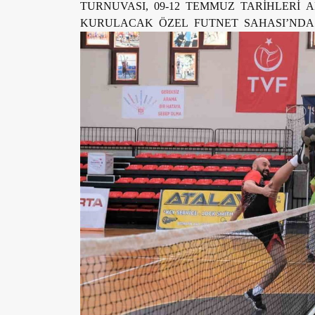
TURNUVASI, 09-12 TEMMUZ TARİHLERİ 
KURULACAK ÖZEL FUTNET SAHASI’NDA 