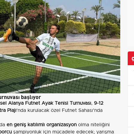
urnuvası başlıyor
sel Alanya Futnet Ayak Tenisi Turnuvası
,
9-12
ra Plajı
'nda kurulacak özel Futnet Sahası'nda
nda
en geniş katılımlı organizasyon
olma niteliğini
porcu
şampiyonluk için mücadele edecek; yarışma