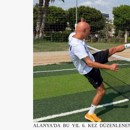
ALANYA'DA BU YIL 6. KEZ DÜZENLENE