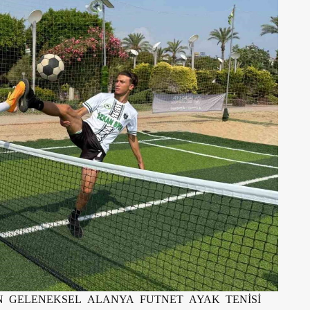
N GELENEKSEL ALANYA FUTNET AYAK TENİSİ