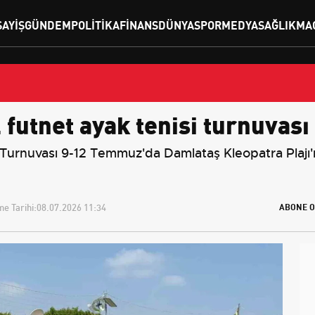
SAYIŞ
GÜNDEM
POLITIKA
FINANS
DÜNYA
SPOR
MEDYA
SAĞLIK
MA
futnet ayak tenisi turnuvası
Turnuvası 9-12 Temmuz'da Damlataş Kleopatra Plajı'
e Tarihi:
08.07.2026 11:34
ABONE O