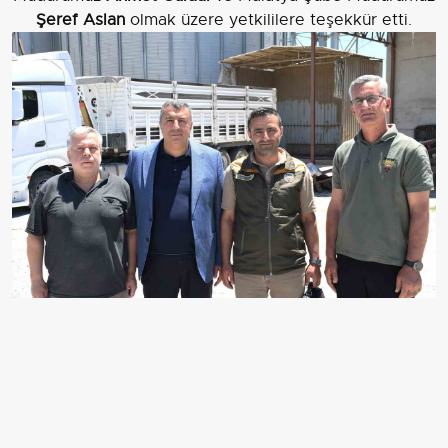
Şeref Aslan
olmak üzere yetkililere teşekkür etti.
MALATYA’DA ARPA VE BUĞDAY ALIMLARI
SÜRÜYOR