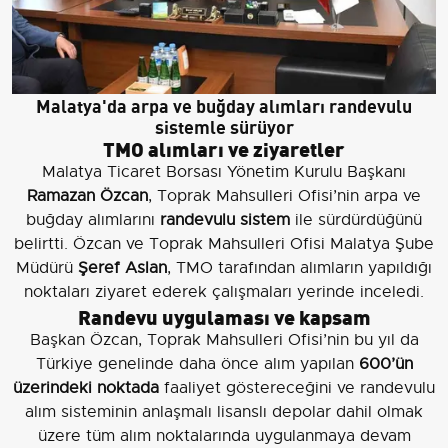
Malatya'da arpa ve buğday alımları randevulu
sistemle sürüyor
TMO alımları ve ziyaretler
Malatya Ticaret Borsası Yönetim Kurulu Başkanı
Ramazan Özcan
, Toprak Mahsulleri Ofisi’nin arpa ve
buğday alımlarını
randevulu sistem
ile sürdürdüğünü
belirtti. Özcan ve Toprak Mahsulleri Ofisi Malatya Şube
Müdürü
Şeref Aslan
, TMO tarafından alımların yapıldığı
noktaları ziyaret ederek çalışmaları yerinde inceledi.
Randevu uygulaması ve kapsam
Başkan Özcan, Toprak Mahsulleri Ofisi’nin bu yıl da
Türkiye genelinde daha önce alım yapılan
600’ün
üzerindeki noktada
faaliyet göstereceğini ve randevulu
alım sisteminin anlaşmalı lisanslı depolar dahil olmak
üzere tüm alım noktalarında uygulanmaya devam