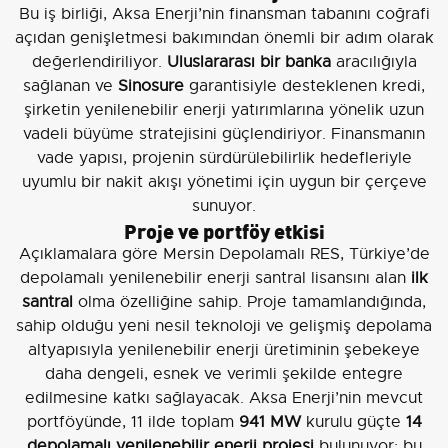
Bu iş birliği, Aksa Enerji’nin finansman tabanını coğrafi
açıdan genişletmesi bakımından önemli bir adım olarak
değerlendiriliyor.
Uluslararası bir banka
aracılığıyla
sağlanan ve
Sinosure
garantisiyle desteklenen kredi,
şirketin yenilenebilir enerji yatırımlarına yönelik uzun
vadeli büyüme stratejisini güçlendiriyor. Finansmanın
vade yapısı, projenin sürdürülebilirlik hedefleriyle
uyumlu bir nakit akışı yönetimi için uygun bir çerçeve
sunuyor.
Proje ve portföy etkisi
Açıklamalara göre Mersin Depolamalı RES, Türkiye’de
depolamalı yenilenebilir enerji santral lisansını alan
ilk
santral
olma özelliğine sahip. Proje tamamlandığında,
sahip olduğu yeni nesil teknoloji ve gelişmiş depolama
altyapısıyla yenilenebilir enerji üretiminin şebekeye
daha dengeli, esnek ve verimli şekilde entegre
edilmesine katkı sağlayacak. Aksa Enerji’nin mevcut
portföyünde, 11 ilde toplam
941 MW
kurulu güçte
14
depolamalı yenilenebilir enerji projesi
bulunuyor; bu