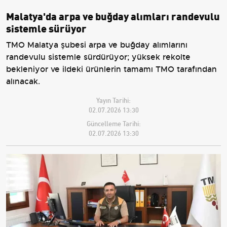
Malatya'da arpa ve buğday alımları randevulu
sistemle sürüyor
TMO Malatya şubesi arpa ve buğday alımlarını
randevulu sistemle sürdürüyor; yüksek rekolte
bekleniyor ve ildeki ürünlerin tamamı TMO tarafından
alınacak.
Yayın Tarihi:
02.07.2026 13:30
Güncelleme Tarihi:
02.07.2026 13:30