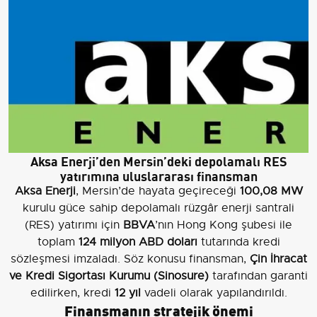
Aksa Enerji’den Mersin’deki depolamalı RES
yatırımına uluslararası finansman
Aksa Enerji
, Mersin’de hayata geçireceği
100,08 MW
kurulu güce sahip depolamalı rüzgâr enerji santrali
(RES) yatırımı için
BBVA
’nın Hong Kong şubesi ile
toplam
124 milyon ABD doları
tutarında kredi
sözleşmesi imzaladı. Söz konusu finansman,
Çin İhracat
ve Kredi Sigortası Kurumu (Sinosure)
tarafından garanti
edilirken, kredi
12 yıl
vadeli olarak yapılandırıldı.
Finansmanın stratejik önemi