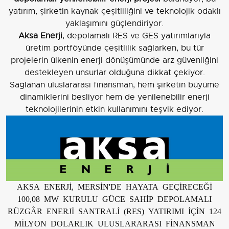
yatırım, şirketin kaynak çeşitliliğini ve teknolojik odaklı
yaklaşımını güçlendiriyor.
Aksa Enerji
, depolamalı RES ve GES yatırımlarıyla
üretim portföyünde çeşitlilik sağlarken, bu tür
projelerin ülkenin enerji dönüşümünde arz güvenliğini
destekleyen unsurlar olduğuna dikkat çekiyor.
Sağlanan uluslararası finansman, hem şirketin büyüme
dinamiklerini besliyor hem de yenilenebilir enerji
teknolojilerinin etkin kullanımını teşvik ediyor.
AKSA ENERJİ, MERSİN'DE HAYATA GEÇİRECEĞİ
100,08 MW KURULU GÜCE SAHİP DEPOLAMALI
RÜZGÂR ENERJİ SANTRALİ (RES) YATIRIMI İÇİN 124
MİLYON DOLARLIK ULUSLARARASI FİNANSMAN