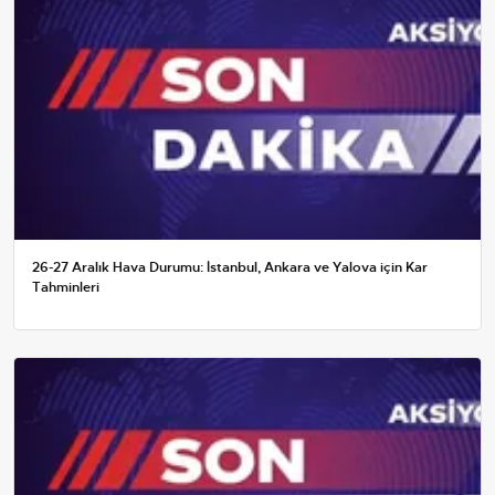
26-27 Aralık Hava Durumu: İstanbul, Ankara ve Yalova için Kar
Tahminleri