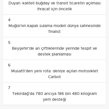
Duyan: kaliteli buğday ve transit ticaretin açılması
ihracat için öncelik
4
Muğla'nın kapalı sulama modeli dünya sahnesinde
finalist
5
Beyşehir'de arı çiftliklerinde yerinde tespit ve
destek planlaması
6
Musatti'den yeni rota: denize açılan motosiklet
Carbot
7
Tekirdağ'da 780 arıcıya 186 bin 480 kilogram
yem desteği