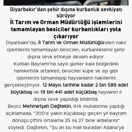
Diyarbakır’dan şehir dışına kurbanlık sevkiyatı
sürüyor
İl Tarım ve Orman Müdürlüğü işlemlerini
tamamlayan besiciler kurbanlıkları yola
çıkarıyor
Diyarbakır’da,
İl Tarım ve Orman Müdürlüğü
nden nakil
işlemlerini tamamlayan besiciler, kurbanlıklarını şehir
dışına sevk etmeye devam ediyor.
Kurban Bayramı'na sayılı günler kala bölgedeki
hareketlilik artarken, besiciler küpe ve aşı gibi
işlemlerini tamamlayıp hayvanların nakillerini
gerçekleştiriyor.
12 Mayıs tarihine kadar 2 bin 589 adet
büyükbaş
ve
19 bin 441 adet küçükbaş
hayvanın il
dışına sevk yapıldığı bildirildi.
Besici
Mehmetşah Dağtekin
, İHA muhabirine yaptığı
açıklamada, "200’e yakın küçükbaşı geçen yıl bayram
dönüşü çiftini ortalama 25 ila 27 bine aldıklarını"
söyledi. Dağtekin, "Şu an bu malı buradan Adana’ya