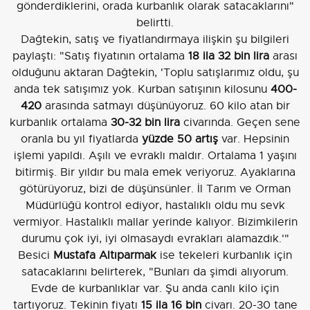
gönderdiklerini, orada kurbanlık olarak satacaklarını"
belirtti.
Dağtekin, satış ve fiyatlandırmaya ilişkin şu bilgileri
paylaştı: "Satış fiyatının ortalama
18 ila 32 bin lira
arası
olduğunu aktaran Dağtekin, 'Toplu satışlarımız oldu, şu
anda tek satışımız yok. Kurban satışının kilosunu
400-
420
arasında satmayı düşünüyoruz. 60 kilo atan bir
kurbanlık ortalama
30-32 bin lira
civarında. Geçen sene
oranla bu yıl fiyatlarda
yüzde 50 artış
var. Hepsinin
işlemi yapıldı. Aşılı ve evraklı maldır. Ortalama 1 yaşını
bitirmiş. Bir yıldır bu mala emek veriyoruz. Ayaklarına
götürüyoruz, bizi de düşünsünler. İl Tarım ve Orman
Müdürlüğü kontrol ediyor, hastalıklı oldu mu sevk
vermiyor. Hastalıklı mallar yerinde kalıyor. Bizimkilerin
durumu çok iyi, iyi olmasaydı evrakları alamazdık.'"
Besici
Mustafa Altıparmak
ise tekeleri kurbanlık için
satacaklarını belirterek, "Bunları da şimdi alıyorum.
Evde de kurbanlıklar var. Şu anda canlı kilo için
tartıyoruz. Tekinin fiyatı
15 ila 16 bin
civarı. 20-30 tane