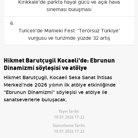
Kırıkkale’de parkta hayal gücü ve açık hava
sineması buluşması
6
Tunceli'de Mameki Fest: 'Terörsüz Türkiye'
vurgusu ve turizmde yüzde 32 artış
Hikmet Barutçugil Kocaeli'de: Ebrunun
Dinamizmi söyleşisi ve atölye
Hikmet Barutçugil, Kocaeli Seka Sanat İhtisas
Merkezi'nde 2026 yılının ilk atölye etkinliğinde
"Ebrunun Dinamizmi" söyleşisi ve atölye ile
sanatseverlerle buluşacak.
Yayın Tarihi:
10.01.2026 17:32
Güncelleme Tarihi:
10.01.2026 17:32