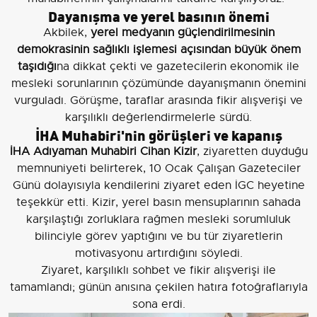
Dayanışma ve yerel basının önemi
Akbilek,
yerel medyanın güçlendirilmesinin
demokrasinin sağlıklı işlemesi açısından büyük önem
taşıdığı
na dikkat çekti ve gazetecilerin ekonomik ile
mesleki sorunlarının çözümünde dayanışmanın önemini
vurguladı. Görüşme, taraflar arasında fikir alışverişi ve
karşılıklı değerlendirmelerle sürdü.
İHA Muhabiri'nin görüşleri ve kapanış
İHA Adıyaman Muhabiri Cihan Kizir
, ziyaretten duyduğu
memnuniyeti belirterek, 10 Ocak Çalışan Gazeteciler
Günü dolayısıyla kendilerini ziyaret eden İGC heyetine
teşekkür etti. Kizir, yerel basın mensuplarının sahada
karşılaştığı zorluklara rağmen mesleki sorumluluk
bilinciyle görev yaptığını ve bu tür ziyaretlerin
motivasyonu artırdığını söyledi.
Ziyaret, karşılıklı sohbet ve fikir alışverişi ile
tamamlandı; günün anısına çekilen hatıra fotoğraflarıyla
sona erdi.