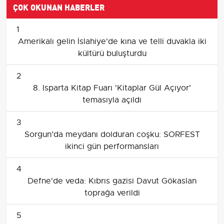
ÇOK OKUNAN HABERLER
1
Amerikalı gelin İslahiye'de kına ve telli duvakla iki
kültürü buluşturdu
2
8. Isparta Kitap Fuarı 'Kitaplar Gül Açıyor'
temasıyla açıldı
3
Sorgun’da meydanı dolduran coşku: SORFEST
ikinci gün performansları
4
Defne'de veda: Kıbrıs gazisi Davut Gökaslan
toprağa verildi
5