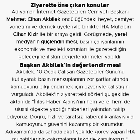
Ziyarette öne çıkan konular
Adıyaman İnternet Gazetecileri Cemiyeti Başkanı
Mehmet Cihan Akbilek
öncülüğündeki heyet, cemiyet
yönetimi ve dernek üyeleriyle birlikte İHA Muhabiri
Cihan Kizir
ile bir araya geldi. Görüşmede;
yerel
medyanın güçlendirilmesi
, basın çalışanlarının
ekonomik ve mesleki sorunları ile gazeteciliğin
geleceğine ilişkin değerlendirmeler yapıldı.
Başkan Akbilek'in değerlendirmesi
Akbilek, 10 Ocak Çalışan Gazeteciler Günü'nü
kutlayarak basın mensuplarının zor şartlar altında
kamuoyunu bilgilendirmek için özveriyle çalıştığını
vurguladı. Akbilek'in ziyaretteki sözleri şu şekilde
aktarıldı: "İhlas Haber Ajansı’nın hem yerel hem de
ulusal ölçekte yaptığı haberleri yakından takip
ediyoruz. Doğru, hızlı ve tarafsız habercilik anlayışıyla
kamuoyunun güvenini kazanmış bir kurumdur.
Adıyaman’da da sahada aktif şekilde görev yapan İHA
muhabirlerinin çalışmalarını takdirle karşılıyoruz."