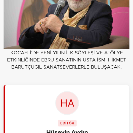
KOCAELİ’DE YENİ YILIN İLK SÖYLEŞİ VE ATÖLYE
ETKİNLİĞİNDE EBRU SANATININ USTA İSMİ HİKMET
BARUTÇUGİL SANATSEVERLERLE BULUŞACAK.
EDİTÖR
Hüseyin Aydın