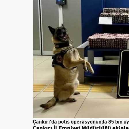
Çankırı'da polis operasyonunda 85 bin uy
Çankırı İl Emniyet Müdürlüğü ekipl