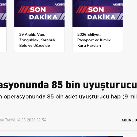
29 Aralık: Van,
2026 Ehliyet,
k
Zonguldak, Karabük,
Pasaport ve Kimlik
Bolu ve Düzce'de
Kartı Harçları
okullar tatil —
Resmileşti: Yeni
Üniversiteler ne
Tarifeler ve Geçerlilik
durumda?
Tarihi
asyonunda 85 bin uyuşturucu 
in operasyonunda 85 bin adet uyuşturucu hap (9 mily
e Tarihi:
16.05.2026 09:54
ABONE O