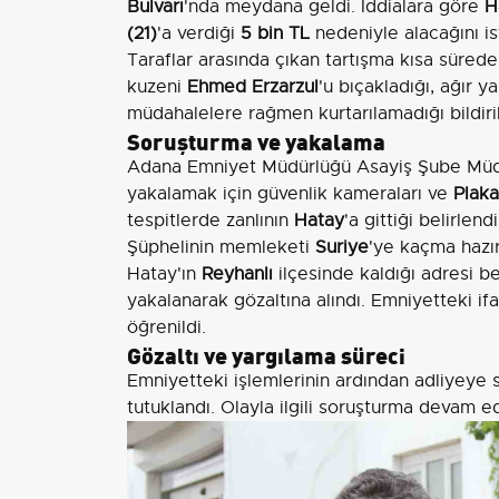
Bulvarı
'nda meydana geldi. İddialara göre
H
(21)
'a verdiği
5 bin TL
nedeniyle alacağını i
Taraflar arasında çıkan tartışma kısa süre
kuzeni
Ehmed Erzarzul
'u bıçakladığı, ağır y
müdahalelere rağmen kurtarılamadığı bildirild
Soruşturma ve yakalama
Adana Emniyet Müdürlüğü Asayiş Şube Müdürl
yakalamak için güvenlik kameraları ve
Plaka
tespitlerde zanlının
Hatay
'a gittiği belirlendi
Şüphelinin memleketi
Suriye
'ye kaçma hazır
Hatay'ın
Reyhanlı
ilçesinde kaldığı adresi 
yakalanarak gözaltına alındı. Emniyetteki if
öğrenildi.
Gözaltı ve yargılama süreci
Emniyetteki işlemlerinin ardından adliyeye
tutuklandı. Olayla ilgili soruşturma devam ed