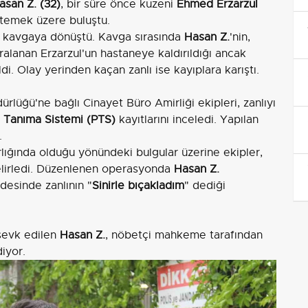
asan Z. (32)
, bir süre önce kuzeni
Ehmed Erzarzul
stemek üzere buluştu.
de kavgaya dönüştü. Kavga sırasında
Hasan Z.
'nin,
aralanan Erzarzul'un hastaneye kaldırıldığı ancak
i. Olay yerinden kaçan zanlı ise kayıplara karıştı.
üğü'ne bağlı Cinayet Büro Amirliği ekipleri, zanlıyı
 Tanıma Sistemi (PTS)
kayıtlarını inceledi. Yapılan
.
lığında olduğu yönündeki bulgular üzerine ekipler,
belirledi. Düzenlenen operasyonda
Hasan Z.
adesinde zanlının "
Sinirle bıçakladım
" dediği
 sevk edilen
Hasan Z.
, nöbetçi mahkeme tarafından
iyor.