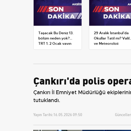
Taşacak Bu Deniz 13.
29 Aralık İstanbul'da
bölüm neden yok?
Okullar Tatil mi? Valili
TRT 1, 2 Ocak yayın
ve Meteoroloji
planını değiştirdi
Açıklamaları
Çankırı'da polis oper
Çankırı İl Emniyet Müdürlüğü ekiplerin
tutuklandı.
Yayın Tarihi:
16.05.2026 09:50
Güncellem