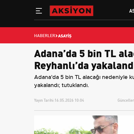
A
ASAYIŞ
HABERLER
Adana’da 5 bin TL ala
Reyhanlı’da yakaland
Adana'da 5 bin TL alacağı nedeniyle ku
yakalandı; tutuklandı.
Yayın Tarihi:
16.05.2026 10:04
Güncellem