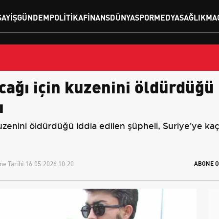
SAYIŞ
GÜNDEM
POLITIKA
FINANS
DÜNYA
SPOR
MEDYA
SAĞLIK
MA
cağı için kuzenini öldürdüğü 
ı
zenini öldürdüğü iddia edilen şüpheli, Suriye'ye kaç
e Tarihi:
16.05.2026 10:20
ABONE O