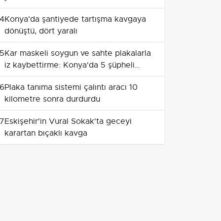
4
Konya'da şantiyede tartışma kavgaya
dönüştü, dört yaralı
5
Kar maskeli soygun ve sahte plakalarla
iz kaybettirme: Konya'da 5 şüpheli
gözaltında
6
Plaka tanıma sistemi çalıntı aracı 10
kilometre sonra durdurdu
7
Eskişehir'in Vural Sokak'ta geceyi
karartan bıçaklı kavga