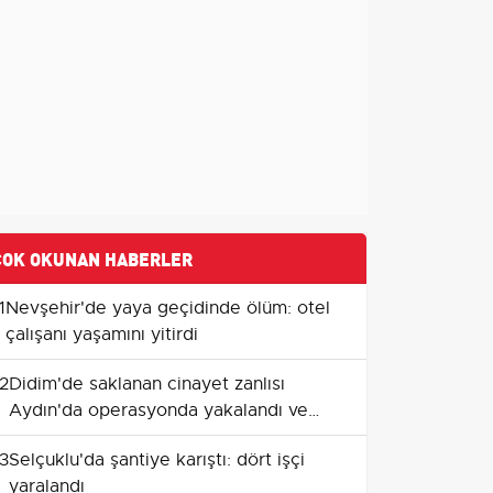
ÇOK OKUNAN HABERLER
1
Nevşehir'de yaya geçidinde ölüm: otel
çalışanı yaşamını yitirdi
2
Didim'de saklanan cinayet zanlısı
Aydın'da operasyonda yakalandı ve
tutuklandı
3
Selçuklu'da şantiye karıştı: dört işçi
yaralandı