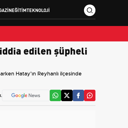
GAZIN
EĞITIM
TEKNOLOJI
iddia edilen şüpheli
arken Hatay’ın Reyhanlı ilçesinde
L