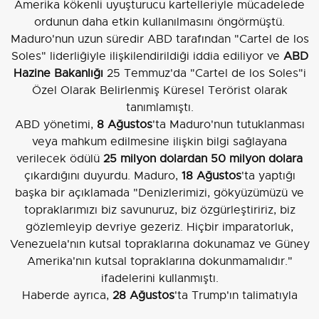
Amerika kökenli uyuşturucu kartelleriyle mücadelede
ordunun daha etkin kullanılmasını öngörmüştü.
Maduro'nun uzun süredir ABD tarafından "Cartel de los
Soles" liderliğiyle ilişkilendirildiği iddia ediliyor ve
ABD
Hazine Bakanlığı
25 Temmuz'da "Cartel de los Soles"i
Özel Olarak Belirlenmiş Küresel Terörist olarak
tanımlamıştı.
ABD yönetimi,
8 Ağustos
'ta Maduro'nun tutuklanması
veya mahkum edilmesine ilişkin bilgi sağlayana
verilecek ödülü
25 milyon dolardan 50 milyon dolara
çıkardığını duyurdu. Maduro,
18 Ağustos
'ta yaptığı
başka bir açıklamada "Denizlerimizi, gökyüzümüzü ve
topraklarımızı biz savunuruz, biz özgürleştiririz, biz
gözlemleyip devriye gezeriz. Hiçbir imparatorluk,
Venezuela'nın kutsal topraklarına dokunamaz ve Güney
Amerika'nın kutsal topraklarına dokunmamalıdır."
ifadelerini kullanmıştı.
Haberde ayrıca,
28 Ağustos
'ta Trump'ın talimatıyla
Karayipler bölgesine, Venezuela açıklarına bir denizaltı