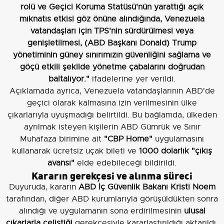
rolü ve Geçici Koruma Statüsü'nün yarattığı açık
mıknatıs etkisi göz önüne alındığında, Venezuela
vatandaşları için TPS'nin sürdürülmesi veya
genişletilmesi, (ABD Başkanı Donald) Trump
yönetiminin güney sınırımızın güvenliğini sağlama ve
göçü etkili şekilde yönetme çabalarını doğrudan
baltalıyor."
ifadelerine yer verildi.
Açıklamada ayrıca, Venezuela vatandaşlarının ABD'de
geçici olarak kalmasına izin verilmesinin ülke
çıkarlarıyla uyuşmadığı belirtildi. Bu bağlamda, ülkeden
ayrılmak isteyen kişilerin ABD Gümrük ve Sınır
Muhafaza birimine ait
"CBP Home"
uygulamasını
kullanarak ücretsiz uçak bileti ve
1000 dolarlık "çıkış
avansı"
elde edebileceği bildirildi.
Kararın gerekçesi ve alınma süreci
Duyuruda, kararın
ABD İç Güvenlik Bakanı Kristi Noem
tarafından, diğer ABD kurumlarıyla görüşüldükten sonra
alındığı ve uygulamanın sona erdirilmesinin
ulusal
çıkarlarla çeliştiği
gerekçesiyle kararlaştırıldığı aktarıldı.