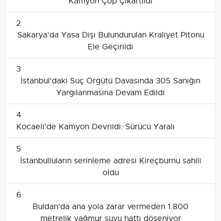
Kamyon Çöp Çıkartıldı
2
Sakarya'da Yasa Dışı Bulundurulan Kraliyet Pitonu
Ele Geçirildi
3
İstanbul'daki Suç Örgütü Davasında 305 Sanığın
Yargılanmasına Devam Edildi
4
Kocaeli'de Kamyon Devrildi: Sürücü Yaralı
5
İstanbulluların serinleme adresi Kireçburnu sahili
oldu
6
Buldan'da ana yola zarar vermeden 1.800
metrelik yağmur suyu hattı döşeniyor