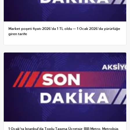
Market poşeti fiyatı 2026'da 1 TL oldu — 1 Ocak 2026'da yürürlüğe
giren tarife
1 Ocak'ta İstanbul'da Toplu Taşıma Ücretsiz: İBB Metro, Metrobüs