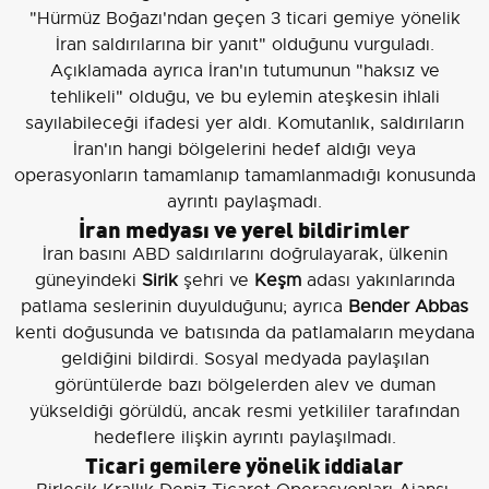
"Hürmüz Boğazı'ndan geçen 3 ticari gemiye yönelik
İran saldırılarına bir yanıt" olduğunu vurguladı.
Açıklamada ayrıca İran'ın tutumunun "haksız ve
tehlikeli" olduğu, ve bu eylemin ateşkesin ihlali
sayılabileceği ifadesi yer aldı. Komutanlık, saldırıların
İran'ın hangi bölgelerini hedef aldığı veya
operasyonların tamamlanıp tamamlanmadığı konusunda
ayrıntı paylaşmadı.
İran medyası ve yerel bildirimler
İran basını ABD saldırılarını doğrulayarak, ülkenin
güneyindeki
Sirik
şehri ve
Keşm
adası yakınlarında
patlama seslerinin duyulduğunu; ayrıca
Bender Abbas
kenti doğusunda ve batısında da patlamaların meydana
geldiğini bildirdi. Sosyal medyada paylaşılan
görüntülerde bazı bölgelerden alev ve duman
yükseldiği görüldü, ancak resmi yetkililer tarafından
hedeflere ilişkin ayrıntı paylaşılmadı.
Ticari gemilere yönelik iddialar