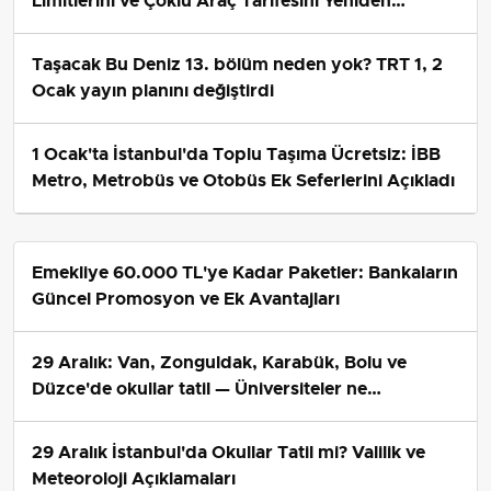
Limitlerini ve Çoklu Araç Tarifesini Yeniden
Belirledi
Taşacak Bu Deniz 13. bölüm neden yok? TRT 1, 2
Ocak yayın planını değiştirdi
1 Ocak'ta İstanbul'da Toplu Taşıma Ücretsiz: İBB
Metro, Metrobüs ve Otobüs Ek Seferlerini Açıkladı
Emekliye 60.000 TL'ye Kadar Paketler: Bankaların
Güncel Promosyon ve Ek Avantajları
29 Aralık: Van, Zonguldak, Karabük, Bolu ve
Düzce'de okullar tatil — Üniversiteler ne
durumda?
29 Aralık İstanbul'da Okullar Tatil mi? Valilik ve
Meteoroloji Açıklamaları