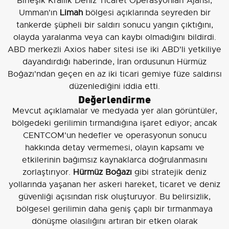
Birleşik Krallık Deniz Ticaret Operasyonları Ajansı,
Umman'ın
Limah
bölgesi açıklarında seyreden bir
tankerde şüpheli bir saldırı sonucu yangın çıktığını,
olayda yaralanma veya can kaybı olmadığını bildirdi.
ABD merkezli Axios haber sitesi ise iki ABD'li yetkiliye
dayandırdığı haberinde, İran ordusunun Hürmüz
Boğazı'ndan geçen en az iki ticari gemiye füze saldırısı
düzenlediğini iddia etti.
Değerlendirme
Mevcut açıklamalar ve medyada yer alan görüntüler,
bölgedeki gerilimin tırmandığına işaret ediyor; ancak
CENTCOM'un hedefler ve operasyonun sonucu
hakkında detay vermemesi, olayın kapsamı ve
etkilerinin bağımsız kaynaklarca doğrulanmasını
zorlaştırıyor.
Hürmüz Boğazı
gibi stratejik deniz
yollarında yaşanan her askeri hareket, ticaret ve deniz
güvenliği açısından risk oluşturuyor. Bu belirsizlik,
bölgesel gerilimin daha geniş çaplı bir tırmanmaya
dönüşme olasılığını artıran bir etken olarak