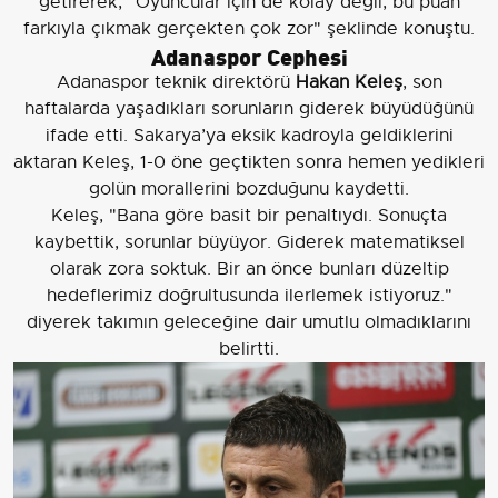
getirerek, "Oyuncular için de kolay değil, bu puan
farkıyla çıkmak gerçekten çok zor" şeklinde konuştu.
Adanaspor Cephesi
Adanaspor teknik direktörü
Hakan Keleş
, son
haftalarda yaşadıkları sorunların giderek büyüdüğünü
ifade etti. Sakarya’ya eksik kadroyla geldiklerini
aktaran Keleş, 1-0 öne geçtikten sonra hemen yedikleri
golün morallerini bozduğunu kaydetti.
Keleş, "Bana göre basit bir penaltıydı. Sonuçta
kaybettik, sorunlar büyüyor. Giderek matematiksel
olarak zora soktuk. Bir an önce bunları düzeltip
hedeflerimiz doğrultusunda ilerlemek istiyoruz."
diyerek takımın geleceğine dair umutlu olmadıklarını
belirtti.