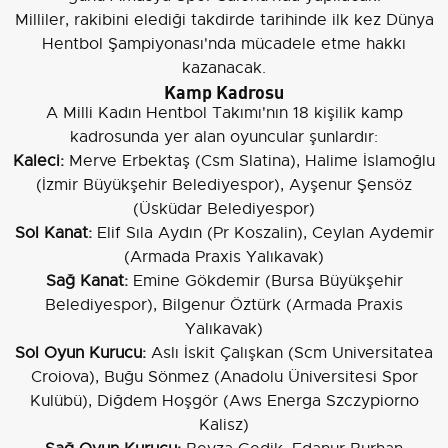
Milliler, rakibini elediği takdirde tarihinde ilk kez Dünya
Hentbol Şampiyonası'nda mücadele etme hakkı
kazanacak.
Kamp Kadrosu
A Milli Kadın Hentbol Takımı'nın 18 kişilik kamp
kadrosunda yer alan oyuncular şunlardır:
Kaleci:
Merve Erbektaş (Csm Slatina), Halime İslamoğlu
(İzmir Büyükşehir Belediyespor), Ayşenur Şensöz
(Üsküdar Belediyespor)
Sol Kanat:
Elif Sıla Aydın (Pr Koszalin), Ceylan Aydemir
(Armada Praxis Yalıkavak)
Sağ Kanat:
Emine Gökdemir (Bursa Büyükşehir
Belediyespor), Bilgenur Öztürk (Armada Praxis
Yalıkavak)
Sol Oyun Kurucu:
Aslı İskit Çalışkan (Scm Universitatea
Croiova), Buğu Sönmez (Anadolu Üniversitesi Spor
Kulübü), Diğdem Hoşgör (Aws Energa Szczypiorno
Kalisz)