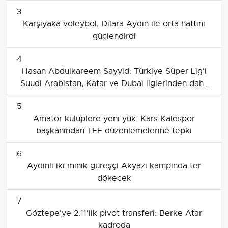
3
Karşıyaka voleybol, Dilara Aydın ile orta hattını
güçlendirdi
4
Hasan Abdulkareem Sayyid: Türkiye Süper Lig'i
Suudi Arabistan, Katar ve Dubai liglerinden daha
güçlü buldum
5
Amatör kulüplere yeni yük: Kars Kalespor
başkanından TFF düzenlemelerine tepki
6
Aydınlı iki minik güreşçi Akyazı kampında ter
dökecek
7
Göztepe'ye 2.11'lik pivot transferi: Berke Atar
kadroda