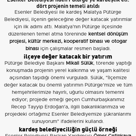
dört projenin temeli atıldı
Esenler Belediyesi ile kardeş Malatya Pütürge
Belediyesi, ilçenin geleceğine değer katacak yatırımlar
için ilk adımı attı. Malatya’nın Pütürge ilçesinde
düzenlenen temel atma töreninde
kentsel dönüşüm
projesi, kültür merkezi, kooperatif binası ve otogar
binası
için çalışmalar resmen başladı.
ilçeye değer katacak bir yatırım
Pütürge Belediye Başkanı
Mikail Sülük
, törende yaptığı
konuşmada projenin yerel kalkınma ve yaşam kalitesi
açısından taşıdığı önemi vurguladı. Sülük, "İlçemize
değer katacak bu önemli yatırımın Pütürge’mize ve tüm
hemşehrilerimize hayırlı, uğurlu olmasını temenni
ediyor; projede emeği geçen Cumhurbaşkanımız
Recep Tayyip Erdoğan’a, ilgili bakanlıklarımıza ve
projedeki ortağımız Esenler Belediyemize şükranlarımı
sunuyorum" ifadelerini kullandı.
kardeş belediyeciliğin güçlü örneği
Esenler Belediyesi Başkan Yardımcısı
Ömer Çetinkaya