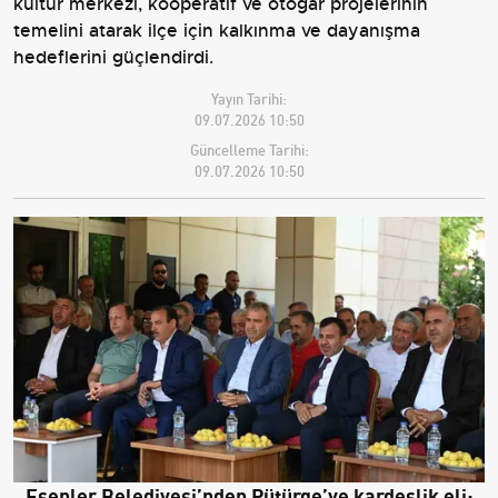
kültür merkezi, kooperatif ve otogar projelerinin
temelini atarak ilçe için kalkınma ve dayanışma
hedeflerini güçlendirdi.
Yayın Tarihi:
09.07.2026 10:50
Güncelleme Tarihi:
09.07.2026 10:50
Esenler Belediyesi’nden Pütürge’ye kardeşlik eli: