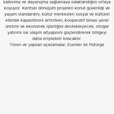
kalkınma ve dayanışma sağlamaya odaklandığını ortaya
koyuyor. Kentsel dönüşüm projeleri konut güvenliği ve
yaşam standardını, kültür merkezleri sosyal ve kültürel
etkinlik kapasitesini artırırken, kooperatif binası yerel
üretimi ve ekonomik işbirliğini destekleyecek, otogar
yatırımı ise ulaşım altyapısını güçlendirerek bölgeyi
daha erişilebilir kılacaktır.
Tören ve yapılan açıklamalar, Esenler ile Pütürge
arasındaki bağların güçlenmesine ve projelerin
tamamlanmasıyla birlikte ilçede somut ekonomik ve
sosyal kazanımların hedeflendiğine işaret ediyor.