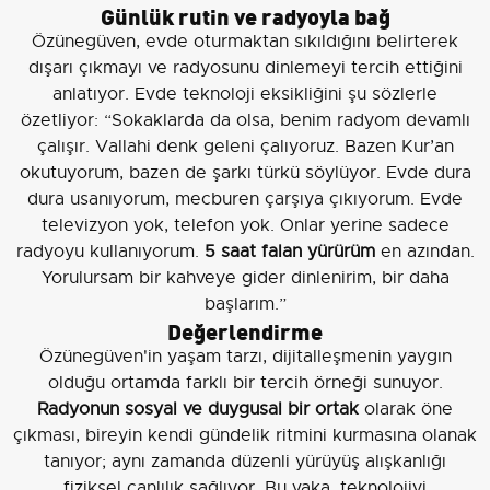
Günlük rutin ve radyoyla bağ
Özünegüven, evde oturmaktan sıkıldığını belirterek
dışarı çıkmayı ve radyosunu dinlemeyi tercih ettiğini
anlatıyor. Evde teknoloji eksikliğini şu sözlerle
özetliyor: “Sokaklarda da olsa, benim radyom devamlı
çalışır. Vallahi denk geleni çalıyoruz. Bazen Kur’an
okutuyorum, bazen de şarkı türkü söylüyor. Evde dura
dura usanıyorum, mecburen çarşıya çıkıyorum. Evde
televizyon yok, telefon yok. Onlar yerine sadece
radyoyu kullanıyorum.
5 saat falan yürürüm
en azından.
Yorulursam bir kahveye gider dinlenirim, bir daha
başlarım.”
Değerlendirme
Özünegüven'in yaşam tarzı, dijitalleşmenin yaygın
olduğu ortamda farklı bir tercih örneği sunuyor.
Radyonun sosyal ve duygusal bir ortak
olarak öne
çıkması, bireyin kendi gündelik ritmini kurmasına olanak
tanıyor; aynı zamanda düzenli yürüyüş alışkanlığı
fiziksel canlılık sağlıyor. Bu vaka, teknolojiyi