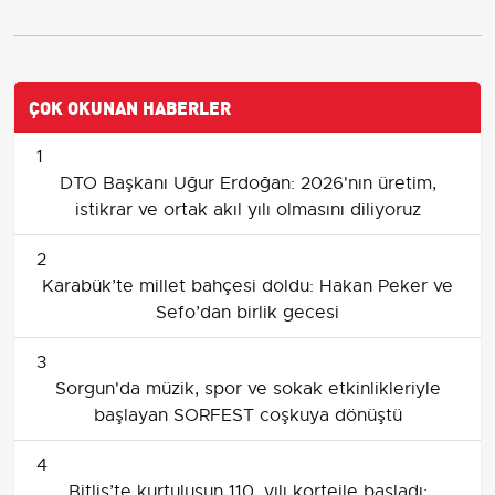
ÇOK OKUNAN HABERLER
1
DTO Başkanı Uğur Erdoğan: 2026'nın üretim,
istikrar ve ortak akıl yılı olmasını diliyoruz
2
Karabük’te millet bahçesi doldu: Hakan Peker ve
Sefo’dan birlik gecesi
3
Sorgun'da müzik, spor ve sokak etkinlikleriyle
başlayan SORFEST coşkuya dönüştü
4
Bitlis’te kurtuluşun 110. yılı kortejle başladı;