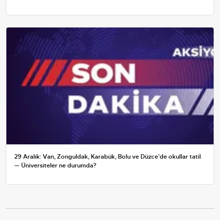
29 Aralık: Van, Zonguldak, Karabük, Bolu ve Düzce'de okullar tatil
— Üniversiteler ne durumda?