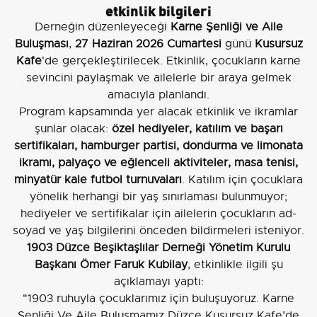
etkinlik bilgileri
Derneğin düzenleyeceği
Karne Şenliği ve Aile
Buluşması
,
27 Haziran 2026 Cumartesi
günü
Kusursuz
Kafe
'de gerçekleştirilecek. Etkinlik, çocukların karne
sevincini paylaşmak ve ailelerle bir araya gelmek
amacıyla planlandı.
Program kapsamında yer alacak etkinlik ve ikramlar
şunlar olacak:
özel hediyeler, katılım ve başarı
sertifikaları, hamburger partisi, dondurma ve limonata
ikramı, palyaço ve eğlenceli aktiviteler, masa tenisi,
minyatür kale futbol turnuvaları
. Katılım için çocuklara
yönelik herhangi bir yaş sınırlaması bulunmuyor;
hediyeler ve sertifikalar için ailelerin çocukların ad-
soyad ve yaş bilgilerini önceden bildirmeleri isteniyor.
1903 Düzce Beşiktaşlılar Derneği Yönetim Kurulu
Başkanı Ömer Faruk Kubilay
, etkinlikle ilgili şu
açıklamayı yaptı:
"1903 ruhuyla çocuklarımız için buluşuyoruz. Karne
Şenliği Ve Aile Buluşmamız Düzce Kusursuz Kafe’de