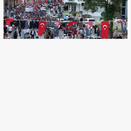
AMASYA’DA 12-22 HAZİRAN ULUSLARARASI
ATATÜRK, KÜLTÜR VE SANAT FESTİVALİ BAŞLADI.
AMASYA TAMİMİ’NİN YAYINLANIŞININ 107. YILI
ANISINA DÜZENLENEN FESTİVALDE F-16 SAVAŞ
UÇAKLARI GÖSTERİ UÇUŞU YAPTI. KAHRAMAN
PİLOTLAR AMASYALILARA "TÜRK HAVA
KUVVETLERİ OLARAK BAĞIMSIZLIK ATEŞİMİZİN
YAKILDIĞI AMASYA GENELGESİ’NİN 107. YILINDA
VATAN SEMALARINDAYIZ" MESAJIYLA SESLENDİ.