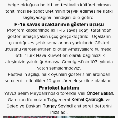
belge olduğunu belirtti ve festivalin kültürel mirasın
tanıtılması ile sanat üretiminin teşvik edilmesine katkı
sağlayacağına inandığını dile getirdi.
F-16 savaş uçaklarının gösteri uçuşu
Program kapsamında iki F-16 savaş uçağı tarafından
gösteri amaçlı yakın uçuş gerçekleştirildi. Uçakların
çıkardığı ses şehir semalarında yankılandı. Gösteri
uçuşunu gerçekleştiren pilotlar Amasyalılara şu mesajı
iletti: 'Türk Hava Kuvvetleri olarak bağımsızlık
ateşimizin yakıldığı Amasya Genelgesi’nin 107. yılında
vatan semalarındayız'.
Festivalin açılışı, halk oyunları gösterisinin ardından
sona erdi; etkinlikler 10 gün sürecek şekilde planlandı.
Protokol katılımı
Yavuz Selim Meydanı’ndaki törende Vali
Önder Bakan
,
Garnizon Komutanı Tuğgeneral
Kemal Çakıroğlu
ve
Belediye Başkanı
Turgay Sevindi
anıt şeref defterini
imzaladı.