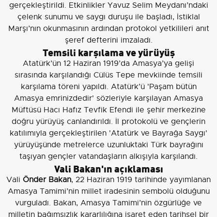
gerçekleştirildi. Etkinlikler Yavuz Selim Meydanı’ndaki
çelenk sunumu ve saygı duruşu ile başladı, İstiklal
Marşı’nın okunmasının ardından protokol yetkilileri anıt
şeref defterini imzaladı.
Temsili karşılama ve yürüyüş
Atatürk’ün 12 Haziran 1919’da Amasya’ya gelişi
sırasında karşılandığı Cülüs Tepe mevkiinde temsili
karşılama töreni yapıldı. Atatürk’ü 'Paşam bütün
Amasya emrinizdedir' sözleriyle karşılayan Amasya
Müftüsü Hacı Hafız Tevfik Efendi ile şehir merkezine
doğru yürüyüş canlandırıldı. İl protokolü ve gençlerin
katılımıyla gerçekleştirilen 'Atatürk ve Bayrağa Saygı'
yürüyüşünde metrelerce uzunluktaki Türk bayrağını
taşıyan gençler vatandaşların alkışıyla karşılandı.
Vali Bakan'ın açıklaması
Vali
Önder Bakan
, 22 Haziran 1919 tarihinde yayımlanan
Amasya Tamimi’nin millet iradesinin sembolü olduğunu
vurguladı. Bakan, Amasya Tamimi’nin özgürlüğe ve
milletin bağımsızlık kararlılığına işaret eden tarihsel bir