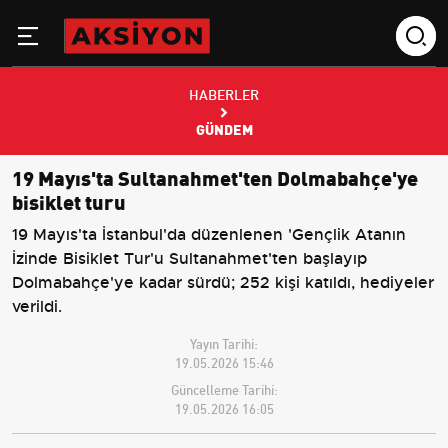
HABERLER
GÜNDEM
19 Mayıs'ta Sultanahmet'ten Dolmabahçe'ye
bisiklet turu
19 Mayıs'ta İstanbul'da düzenlenen 'Gençlik Atanın
İzinde Bisiklet Tur'u Sultanahmet'ten başlayıp
Dolmabahçe'ye kadar sürdü; 252 kişi katıldı, hediyeler
verildi.
Yayın Tarihi:
19.05.2026 15:46
Güncelleme Tarihi:
19.05.2026 16:05