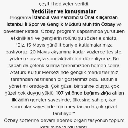
çeşitli hediyeler verildi.
Yetkililer ve konuşmalar
Programa
İstanbul Vali Yardımcısı Ünal Kılıçarslan
,
İstanbul İl Spor ve Gençlik Müdürü Muhittin Özbay
ve
davetliler katıldı. Özbay, program kapsamında yürütülen
etkinlikleri ve gençlerin rolünü şu sözlerle anlattı:
"Biz, 15 Mayıs günü itibariyle kutlamalarımıza
başlıyoruz. 20 Mayıs akşamına kadar yüzlerce tesiste,
yüzlerce branşta spor aktiviteleri düzenliyoruz. Bu
sabah da çelenk sunma törenimizden hemen sonra
Atatürk Kültür Merkezi’nde gençlik merkezlerimiz
tarafından hazırlanan bir gösterimiz oldu. Bütün il
yönetimi oradaydı. Çok güzel bir sahne oluştu, çok
güzel çok duygu yüklü.
107 yıl önce bağımsızlığa atılan
ilk adım
gençler sayesinde, ülkesine sahip çıkan
sporcular sayesinde tüm meydanlarda çok güzel
tanıtılıyor"
Özbay sözlerine devam ederek organizasyonun toplum
katılımına vurgu yaptı: