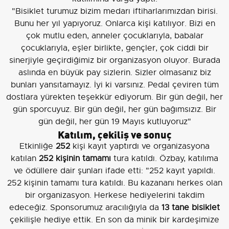
"Bisiklet turumuz bizim medarı iftiharlarımızdan birisi.
Bunu her yıl yapıyoruz. Onlarca kişi katılıyor. Bizi en
çok mutlu eden, anneler çocuklarıyla, babalar
çocuklarıyla, eşler birlikte, gençler, çok ciddi bir
sinerjiyle geçirdiğimiz bir organizasyon oluyor. Burada
aslında en büyük pay sizlerin. Sizler olmasanız biz
bunları yansıtamayız. İyi ki varsınız. Pedal çeviren tüm
dostlara yürekten teşekkür ediyorum. Bir gün değil, her
gün sporcuyuz. Bir gün değil, her gün bağımsızız. Bir
gün değil, her gün 19 Mayıs kutluyoruz"
Katılım, çekiliş ve sonuç
Etkinliğe
252
kişi kayıt yaptırdı ve organizasyona
katılan
252 kişinin tamamı
tura katıldı. Özbay, katılıma
ve ödüllere dair şunları ifade etti: "252 kayıt yapıldı.
252 kişinin tamamı tura katıldı. Bu kazananı herkes olan
bir organizasyon. Herkese hediyelerini takdim
edeceğiz. Sponsorumuz aracılığıyla da
13 tane bisiklet
çekilişle hediye ettik. En son da minik bir kardeşimize