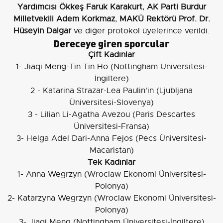
Yardımcısı Ökkeş Faruk Karakurt
,
AK Parti Burdur
Milletvekili Adem Korkmaz
,
MAKÜ Rektörü Prof. Dr.
Hüseyin Dalgar
ve diğer protokol üyelerince verildi.
Dereceye giren sporcular
Çift Kadınlar
1- Jiaqi Meng-Tin Tin Ho (Nottingham Üniversitesi-
İngiltere)
2 - Katarina Strazar-Lea Paulin'in (Ljubljana
Üniversitesi-Slovenya)
3 - Lilian Li-Agatha Avezou (Paris Descartes
Üniversitesi-Fransa)
3- Helga Adel Dari-Anna Fejos (Pecs Üniversitesi-
Macaristan)
Tek Kadınlar
1- Anna Wegrzyn (Wroclaw Ekonomi Üniversitesi-
Polonya)
2- Katarzyna Wegrzyn (Wroclaw Ekonomi Üniversitesi-
Polonya)
3- Jiaqi Meng (Nottingham Üniversitesi-İngiltere)