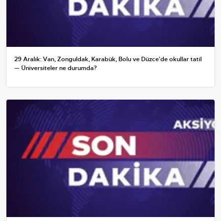
29 Aralık: Van, Zonguldak, Karabük, Bolu ve Düzce'de okullar tatil
— Üniversiteler ne durumda?