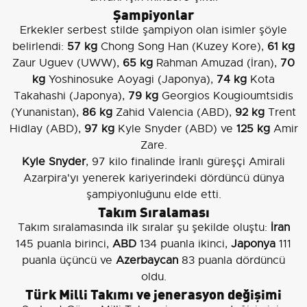
Şampiyonlar
Erkekler serbest stilde şampiyon olan isimler şöyle
belirlendi:
57 kg
Chong Song Han (Kuzey Kore),
61 kg
Zaur Uguev (UWW),
65 kg
Rahman Amuzad (İran),
70
kg
Yoshinosuke Aoyagi (Japonya),
74 kg
Kota
Takahashi (Japonya),
79 kg
Georgios Kougioumtsidis
(Yunanistan),
86 kg
Zahid Valencia (ABD),
92 kg
Trent
Hidlay (ABD),
97 kg
Kyle Snyder (ABD) ve
125 kg
Amir
Zare.
Kyle Snyder
, 97 kilo finalinde İranlı güreşçi Amirali
Azarpira'yı yenerek kariyerindeki dördüncü dünya
şampiyonluğunu elde etti.
Takım Sıralaması
Takım sıralamasında ilk sıralar şu şekilde oluştu:
İran
145 puanla birinci,
ABD
134 puanla ikinci,
Japonya
111
puanla üçüncü ve
Azerbaycan
83 puanla dördüncü
oldu.
Türk Milli Takımı ve jenerasyon değişimi