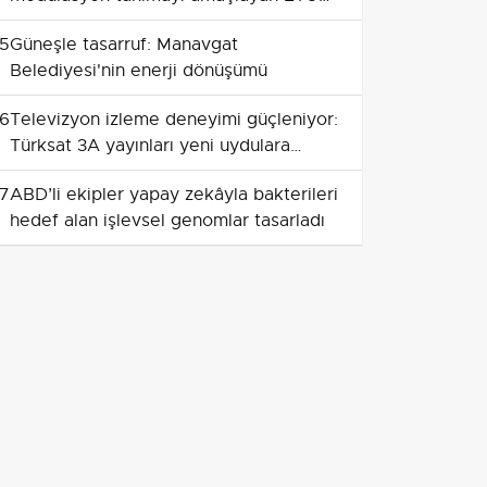
ve AYBÜ projesine TÜBİTAK desteği
5
Güneşle tasarruf: Manavgat
Belediyesi'nin enerji dönüşümü
6
Televizyon izleme deneyimi güçleniyor:
Türksat 3A yayınları yeni uydulara
taşınıyor
7
ABD’li ekipler yapay zekâyla bakterileri
hedef alan işlevsel genomlar tasarladı