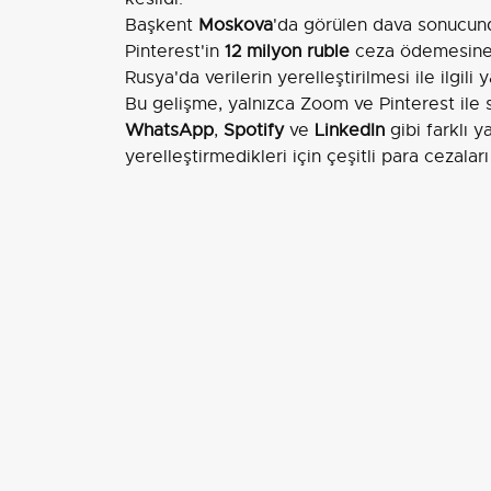
Başkent
Moskova
'da görülen dava sonuc
Pinterest'in
12 milyon ruble
ceza ödemesine 
Rusya'da verilerin yerelleştirilmesi ile ilgili
Bu gelişme, yalnızca Zoom ve Pinterest ile 
WhatsApp
,
Spotify
ve
LinkedIn
gibi farklı y
yerelleştirmedikleri için çeşitli para cezalar
EDİTÖR
Aksiyon Haber Ajansı
İLGİLİ HABERLER