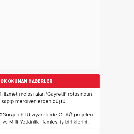
ÇOK OKUNAN HABERLER
1
Hizmet molası alan 'Gayretli' rotasından
sapıp merdivenlerden düştü
2
Görgün ETÜ ziyaretinde OTAĞ projeleri
ve Millî Yetkinlik Hamlesi iş birliklerini
gündeme taşıdı