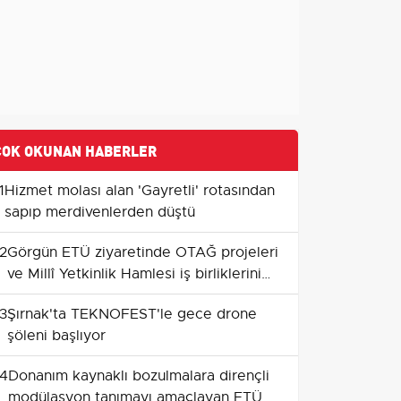
ÇOK OKUNAN HABERLER
1
Hizmet molası alan 'Gayretli' rotasından
sapıp merdivenlerden düştü
2
Görgün ETÜ ziyaretinde OTAĞ projeleri
ve Millî Yetkinlik Hamlesi iş birliklerini
gündeme taşıdı
3
Şırnak'ta TEKNOFEST'le gece drone
şöleni başlıyor
4
Donanım kaynaklı bozulmalara dirençli
modülasyon tanımayı amaçlayan ETÜ