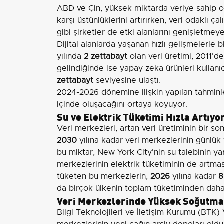
ABD ve Çin, yüksek miktarda veriye sahip ol
karşı üstünlüklerini artırırken, veri odakl
gibi şirketler de etki alanlarını genişletme
Dijital alanlarda yaşanan hızlı gelişmelerle b
yılında
2 zettabayt
olan veri üretimi, 2011'd
gelindiğinde ise yapay zeka ürünleri kullanıcı
zettabayt
seviyesine ulaştı.
2024-2026 dönemine ilişkin yapılan tahminl
içinde oluşacağını ortaya koyuyor.
Su ve Elektrik Tüketimi Hızla Artıyo
Veri merkezleri, artan veri üretiminin bir s
2030
yılına kadar veri merkezlerinin günlük
bu miktar, New York City'nin su talebinin yar
merkezlerinin elektrik tüketiminin de artma
tüketen bu merkezlerin,
2026
yılına kadar
8
da birçok ülkenin toplam tüketiminden daha 
Veri Merkezlerinde Yüksek Soğutma 
Bilgi Teknolojileri ve İletişim Kurumu (BTK