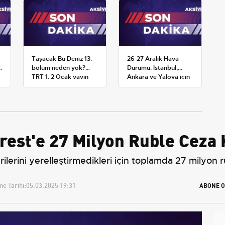
Taşacak Bu Deniz 13.
26-27 Aralık Hava
:
bölüm neden yok?
Durumu: İstanbul,
TRT 1, 2 Ocak yayın
Ankara ve Yalova için
planını değiştirdi
Kar Tahminleri
rest'e 27 Milyon Ruble Ceza 
ilerini yerelleştirmedikleri için toplamda 27 milyon r
e Tarihi:
05.03.2025 19:31
ABONE O