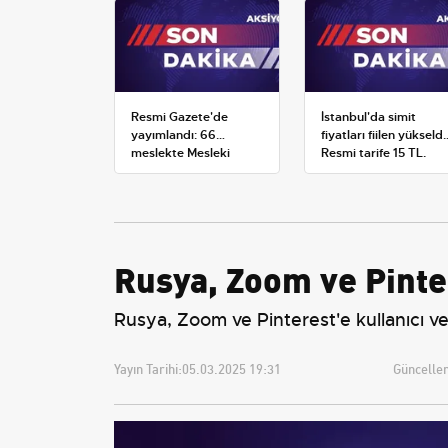
Resmi Gazete'de
İstanbul'da simit
yayımlandı: 66
fiyatları fiilen yükseldi
meslekte Mesleki
Resmi tarife 15 TL,
Yeterlilik Belgesi
satışlar 20-25 TL'ye
zorunluluğu
çıktı
Rusya, Zoom ve Pinte
Rusya, Zoom ve Pinterest'e kullanıcı ver
Yayın Tarihi:
05.03.2025 19:31
Güncellem