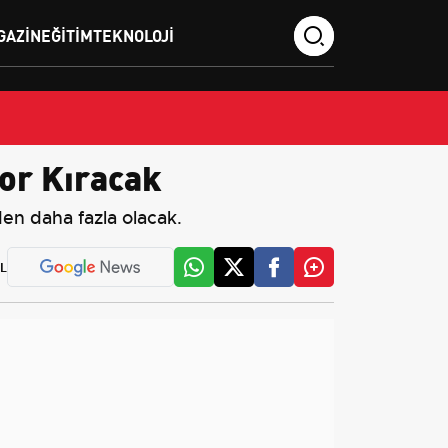
GAZIN
EĞITIM
TEKNOLOJI
or Kıracak
en daha fazla olacak.
L