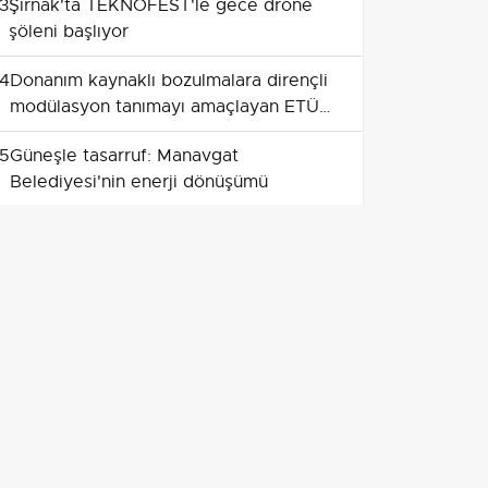
3
Şırnak'ta TEKNOFEST'le gece drone
şöleni başlıyor
4
Donanım kaynaklı bozulmalara dirençli
modülasyon tanımayı amaçlayan ETÜ
ve AYBÜ projesine TÜBİTAK desteği
5
Güneşle tasarruf: Manavgat
Belediyesi'nin enerji dönüşümü
6
Televizyon izleme deneyimi güçleniyor:
Türksat 3A yayınları yeni uydulara
taşınıyor
7
ABD’li ekipler yapay zekâyla bakterileri
hedef alan işlevsel genomlar tasarladı