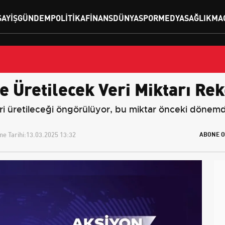
SAYIŞ
GÜNDEM
POLITIKA
FINANS
DÜNYA
SPOR
MEDYA
SAĞLIK
MA
Üretilecek Veri Miktarı Rek
ri üretileceği öngörülüyor, bu miktar önceki dönemd
e Tarihi:
13.03.2025 13:32
ABONE O