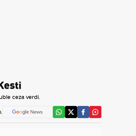
Kesti
uble ceza verdi.
L