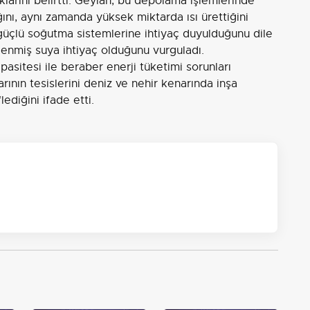
klarını belirtti. Geylan, bu depolama işlemlerinde
ğını, aynı zamanda yüksek miktarda ısı ürettiğini
in güçlü soğutma sistemlerine ihtiyaç duyulduğunu dile
şlenmiş suya ihtiyaç olduğunu vurguladı.
pasitesi ile beraber enerji tüketimi sorunları
ının tesislerini deniz ve nehir kenarında inşa
diğini ifade etti.