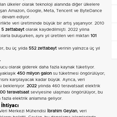
an ülkeler olarak teknoloji alanında diğer ülkelere
ı çalışan Amazon, Google, Meta, Tencent ve ByteDance
ye devam ediyor.
irlikte veri üretiminde büyük bir artış yaşanıyor. 2010
e
5 zettabayt
olarak kaydedilmişti. 2022 yılına
larla buluşurken, aynı yıl üretilen veri miktarı
101
er, bu üç yılda
552 zettabayt
verinin yalnızca üç yıl
r
onucu olarak giderek daha fazla kaynak tüketiyor.
 yaklaşık
450 milyon galon
su tüketmesi öngörülüyor;
ısını karşılayacak kadar büyük. Ayrıca, veri
sı bekleniyor.
2022
yılında 460 teravatsaat elektrik
00 teravatsaat
seviyesine ulaşması öngörülüyor, bu
fazla elektrik anlamına geliyor.
İhtiyacı
) Veri Merkezi Mühendisi
İbrahim Geylan
, veri